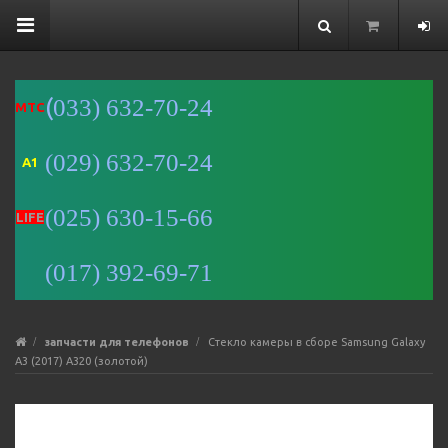
(
033) 632-70-24
MTC
(029) 632-70-24
A1
Минск
(025) 630-15-66
Улица
LIFE
Романовская
Слобода, 9 —
(017) 392-69-71
Яндекс Карты
запчасти для телефонов
Стекло камеры в сборе Samsung Galaxy
A3 (2017) A320 (золотой)