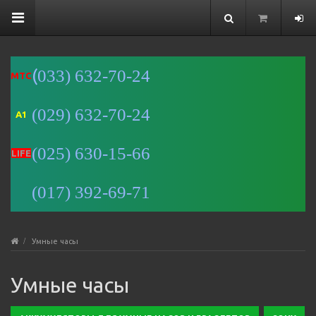
(
033) 632-70-24
MTC
(029) 632-70-24
A1
Минск
(025) 630-15-66
Улица
LIFE
Романовская
Слобода, 9 —
(017) 392-69-71
Яндекс Карты
Умные часы
Умные часы