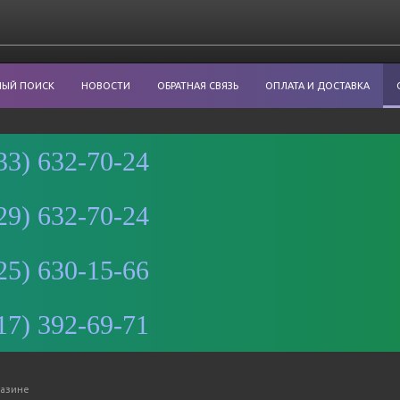
НЫЙ ПОИСК
НОВОСТИ
ОБРАТНАЯ СВЯЗЬ
ОПЛАТА И ДОСТАВКА
33) 632-70-24
29) 632-70-24
Минск
25) 630-15-66
Улица
Романовская
Слобода, 9 —
17) 392-69-71
Яндекс Карты
газине