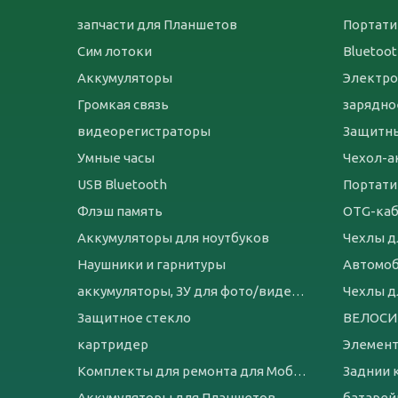
запчасти для Планшетов
Портати
Сим лотоки
Bluetoo
Аккумуляторы
Электро
Громкая связь
зарядно
видеорегистраторы
Защитны
Умные часы
USB Bluetooth
Портати
Флэш память
OTG-ка
Аккумуляторы для ноутбуков
Чехлы д
Наушники и гарнитуры
Автомо
аккумуляторы, ЗУ для фото/видеотехники
Чехлы д
Защитное стекло
картридер
Элемент
Комплекты для ремонта для Мобильных телефонов
Заднии 
Аккумуляторы для Планшетов