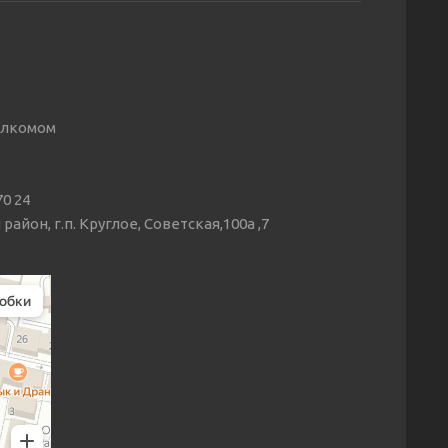
олкомом
70 24
йон, г.п. Круглое, Советская,100а ,7