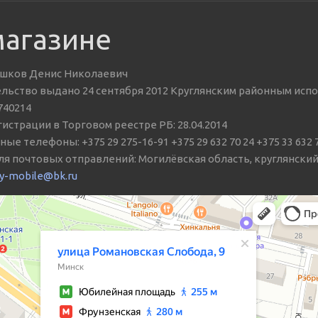
магазине
шков Денис Николаевич
льство выдано 24 сентября 2012 Круглянским районным исп
740214
истрации в Торговом реестре РБ: 28.04.2014
ые телефоны: +375 29 275-16-91 +375 29 632 70 24 +375 33 632 
я почтовых отправлений: Могилёвская область, круглянский ра
y-mobile@bk.ru
ановская Слобода, 9 — Яндекс Карты