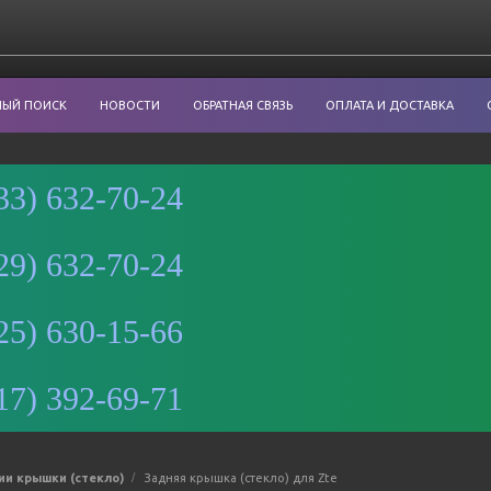
НЫЙ ПОИСК
НОВОСТИ
ОБРАТНАЯ СВЯЗЬ
ОПЛАТА И ДОСТАВКА
33) 632-70-24
29) 632-70-24
Минск
25) 630-15-66
Улица
Романовская
Слобода, 9 —
17) 392-69-71
Яндекс Карты
ии крышки (стекло)
Задняя крышка (стекло) для Zte