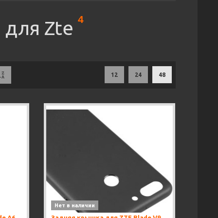
4
 для Zte
12
24
48
Нет в наличии
de A6
Задняя крышка для ZTE Blade V9