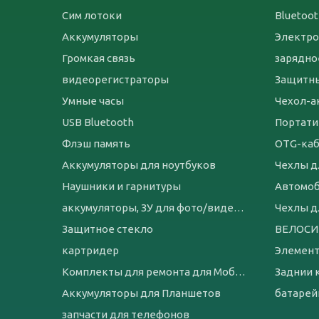
Сим лотоки
Bluetoo
Аккумуляторы
Электро
Громкая связь
зарядно
видеорегистраторы
Защитны
Умные часы
USB Bluetooth
Портати
Флэш память
OTG-ка
Аккумуляторы для ноутбуков
Чехлы д
Наушники и гарнитуры
Автомо
аккумуляторы, ЗУ для фото/видеотехники
Чехлы д
Защитное стекло
картридер
Элемент
Комплекты для ремонта для Мобильных телефонов
Заднии 
Аккумуляторы для Планшетов
запчасти для телефонов