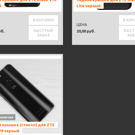
й
Lite черный
В КОРЗИНУ
В КОР
ЦЕНА
БЫСТРЫЙ
БЫСТ
уб.
20,00 руб.
ЗАКАЗ
ЗАК
наличии
 крышка (стекло) для ZTE
V9 черный