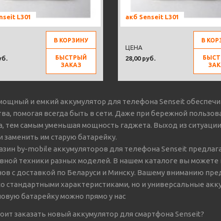
nseit L301
акб Senseit L301
В КОРЗИНУ
В КОР
ЦЕНА
БЫСТРЫЙ
БЫСТ
уб.
28,00 руб.
ЗАКАЗ
ЗАК
мощный и емкий аккумулятор для телефона Senseit обеспеч
тва, помогая всегда быть в сети. Даже при бережной пользо
а, тем самым уменьшая мощность гаджета. Выход из ситуации
 и заменить им старую батарейку.
азин by-mobile аккумуляторов для телефона Senseit предла
вной техники разных моделей. В нашем каталоге вы можете
ов с доставкой по Беларуси и Минску. Вашему вниманию пр
 со стандартными характеристиками, но и универсальные ак
новую батарейку можно прямо у нас
тоит заказать новый аккумулятор для смартфона Senseit?