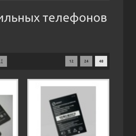
ильных телефонов
12
24
48