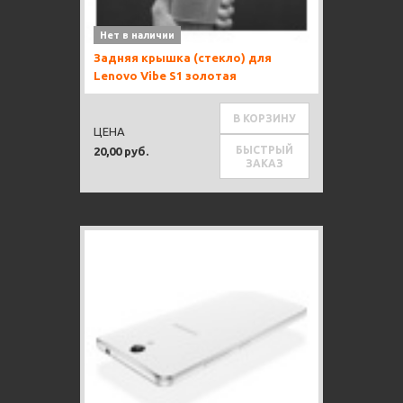
Нет в наличии
Задняя крышка (стекло) для
Lenovo Vibe S1 золотая
В КОРЗИНУ
ЦЕНА
БЫСТРЫЙ
20,00 руб.
ЗАКАЗ