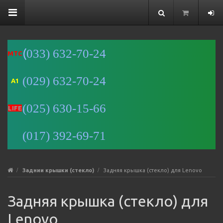
(
033) 632-70-24
MTC
(029) 632-70-24
A1
Минск
(025) 630-15-66
Улица
LIFE
Романовская
Слобода, 9 —
(017) 392-69-71
Яндекс Карты
Заднии крышки (стекло)
Задняя крышка (стекло) для Lenovo
Задняя крышка (стекло) для
Lenovo