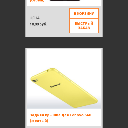
(серый)
В КОРЗИНУ
ЦЕНА
БЫСТРЫЙ
10,00 руб.
ЗАКАЗ
Задняя крышка для Lenovo S60
(желтый)