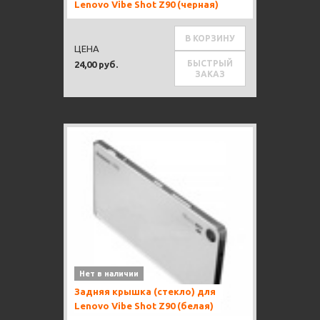
Lenovo Vibe Shot Z90 (черная)
В КОРЗИНУ
ЦЕНА
БЫСТРЫЙ
24,00 руб.
ЗАКАЗ
Нет в наличии
Задняя крышка (стекло) для
Lenovo Vibe Shot Z90 (белая)