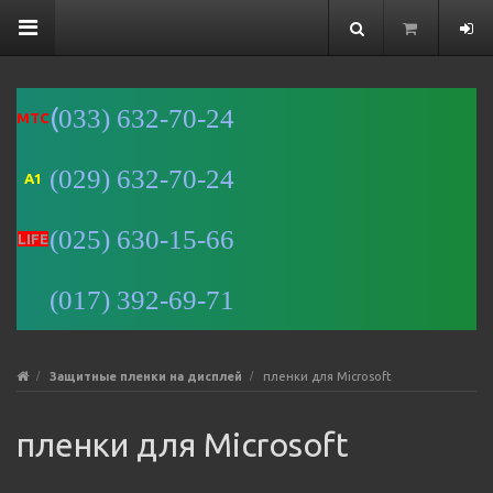
(
033) 632-70-24
MTC
(029) 632-70-24
A1
Минск
(025) 630-15-66
Улица
LIFE
Романовская
Слобода, 9 —
(017) 392-69-71
Яндекс Карты
Защитные пленки на дисплей
пленки для Microsoft
пленки для Microsoft