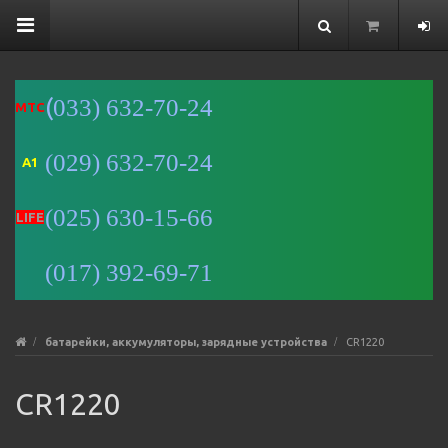
(
033) 632-70-24
MTC
(029) 632-70-24
A1
Минск
(025) 630-15-66
Улица
LIFE
Романовская
Слобода, 9 —
(017) 392-69-71
Яндекс Карты
батарейки, аккумуляторы, зарядные устройства
CR1220
CR1220