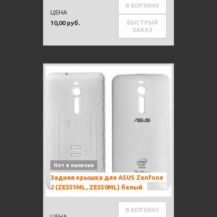
В КОРЗИНУ
ЦЕНА
БЫСТРЫЙ
10,00 руб.
ЗАКАЗ
Нет в наличии
Задняя крышка для ASUS Zenfone
2 (ZE551ML, ZE550ML) белый
В КОРЗИНУ
ЦЕНА