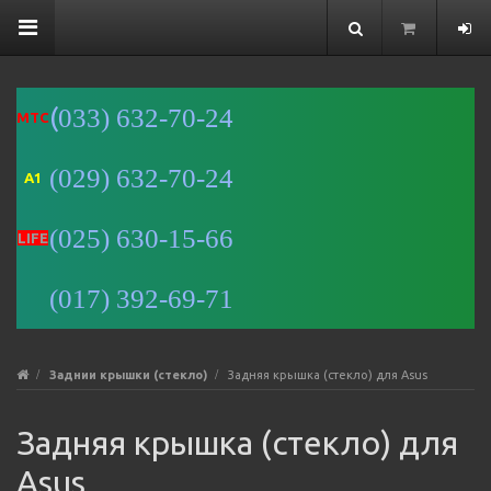
(
033) 632-70-24
MTC
(029) 632-70-24
A1
Минск
(025) 630-15-66
Улица
LIFE
Романовская
Слобода, 9 —
(017) 392-69-71
Яндекс Карты
Заднии крышки (стекло)
Задняя крышка (стекло) для Asus
Задняя крышка (стекло) для
Asus