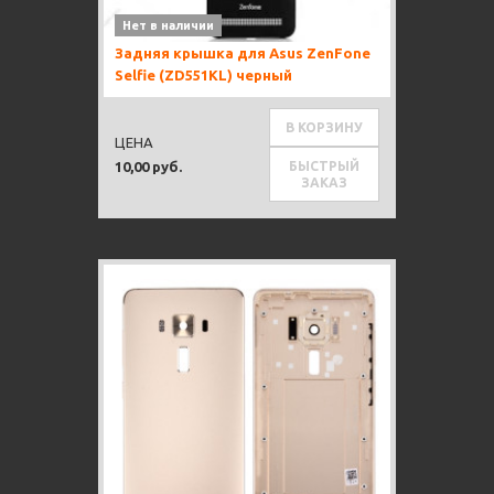
Нет в наличии
Задняя крышка для Asus ZenFone
Selfie (ZD551KL) черный
В КОРЗИНУ
ЦЕНА
БЫСТРЫЙ
10,00 руб.
ЗАКАЗ