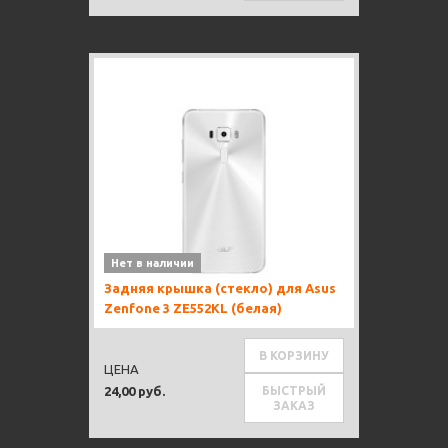
Нет в наличии
Задняя крышка (стекло) для Asus
Zenfone 3 ZE552KL (белая)
В КОРЗИНУ
ЦЕНА
БЫСТРЫЙ
24,00 руб.
ЗАКАЗ