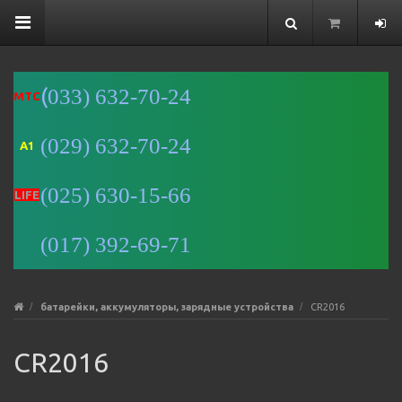
(
033) 632-70-24
MTC
(029) 632-70-24
A1
Минск
(025) 630-15-66
Улица
LIFE
Романовская
Слобода, 9 —
(017) 392-69-71
Яндекс Карты
батарейки, аккумуляторы, зарядные устройства
CR2016
CR2016