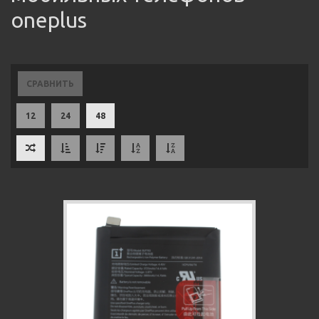
oneplus
СРАВНИТЬ
12
24
48