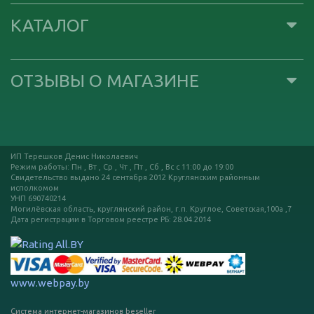
КАТАЛОГ
ОТЗЫВЫ О МАГАЗИНЕ
ИП Терешков Денис Николаевич
Режим работы: Пн , Вт , Ср , Чт , Пт , Сб , Вс c 11:00 до 19:00
Свидетельство выдано 24 сентября 2012 Круглянским районным
исполкомом
УНП 690740214
Могилёвская область, круглянский район, г.п. Круглое, Советская,100а ,7
Дата регистрации в Торговом реестре РБ: 28.04.2014
www.webpay.by
Минск
Система интернет-магазинов beseller