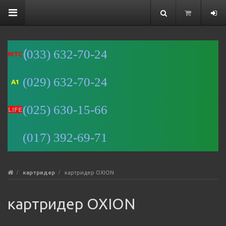
(
033) 632-70-24
MTC
(029) 632-70-24
A1
Минск
(025) 630-15-66
Улица
LIFE
Романовская
Слобода, 9 —
(017) 392-69-71
Яндекс Карты
картридер
картридер OXION
картридер OXION