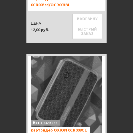
0CR003rd/OCR003BL
В КОРЗИНУ
ЦЕНА
БЫСТРЫЙ
12,00 руб.
ЗАКАЗ
Нет в наличии
картридер OXION 0CR008GL