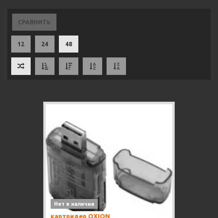
СРАВНИТЬ
12
24
48
Нет в наличии
картридер OXION