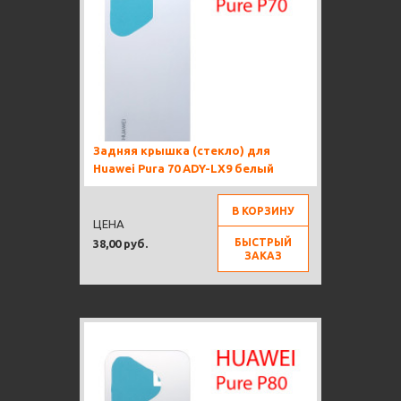
Задняя крышка (стекло) для
Huawei Pura 70 ADY-LX9 белый
В КОРЗИНУ
ЦЕНА
БЫСТРЫЙ
38,00 руб.
ЗАКАЗ