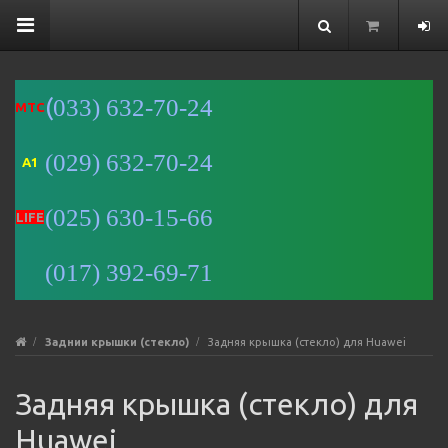
(
033) 632-70-24
MTC
(029) 632-70-24
A1
Минск
(025) 630-15-66
Улица
LIFE
Романовская
Слобода, 9 —
(017) 392-69-71
Яндекс Карты
Заднии крышки (стекло)
Задняя крышка (стекло) для Huawei
Задняя крышка (стекло) для
Huawei