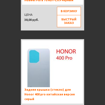
Huawei Pura 70 ADY-LX9 черный
В КОРЗИНУ
ЦЕНА
БЫСТРЫЙ
38,00 руб.
ЗАКАЗ
Задняя крышка (стекло) для
Honor 400 pro китайская версия
серый