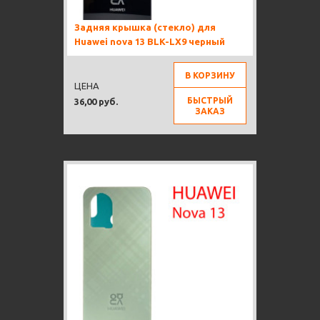
Задняя крышка (стекло) для
Huawei nova 13 BLK-LX9 черный
В КОРЗИНУ
ЦЕНА
БЫСТРЫЙ
36,00 руб.
ЗАКАЗ