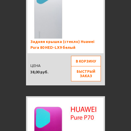
Задняя крышка (стекло) Huawei
Pura 80 HED-LX9 белый
В КОРЗИНУ
ЦЕНА
БЫСТРЫЙ
38,00 руб.
ЗАКАЗ