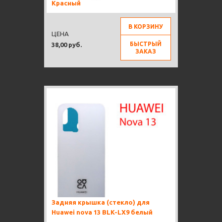
Красный
В КОРЗИНУ
ЦЕНА
БЫСТРЫЙ
38,00 руб.
ЗАКАЗ
Задняя крышка (стекло) для
Huawei nova 13 BLK-LX9 белый