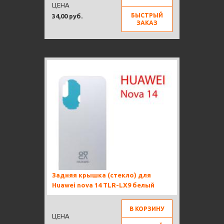
ЦЕНА
БЫСТРЫЙ
34,00 руб.
ЗАКАЗ
Задняя крышка (стекло) для
Huawei nova 14 TLR-LX9 белый
В КОРЗИНУ
ЦЕНА