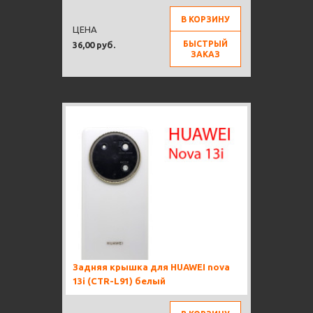
В КОРЗИНУ
ЦЕНА
БЫСТРЫЙ
36,00 руб.
ЗАКАЗ
Задняя крышка для HUAWEI nova
13i (CTR-L91) белый