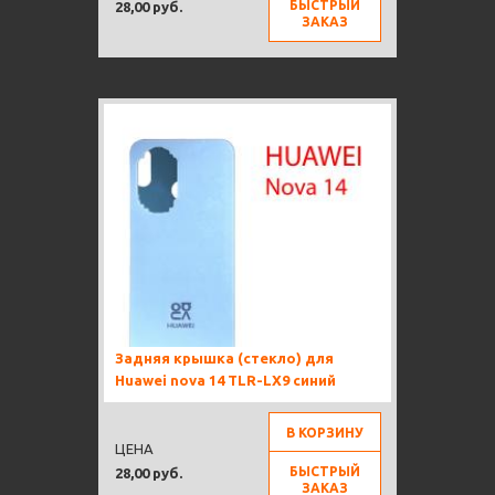
БЫСТРЫЙ
28,00 руб.
ЗАКАЗ
Задняя крышка (стекло) для
Huawei nova 14 TLR-LX9 синий
В КОРЗИНУ
ЦЕНА
БЫСТРЫЙ
28,00 руб.
ЗАКАЗ