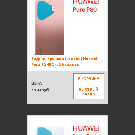
Задняя крышка (стекло) Huawei
Pura 80 HED-LX9 золото
В КОРЗИНУ
ЦЕНА
БЫСТРЫЙ
38,00 руб.
ЗАКАЗ