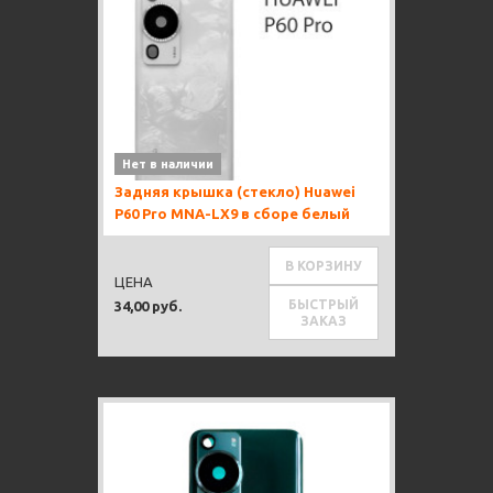
Нет в наличии
Задняя крышка (стекло) Huawei
P60 Pro MNA-LX9 в сборе белый
В КОРЗИНУ
ЦЕНА
БЫСТРЫЙ
34,00 руб.
ЗАКАЗ