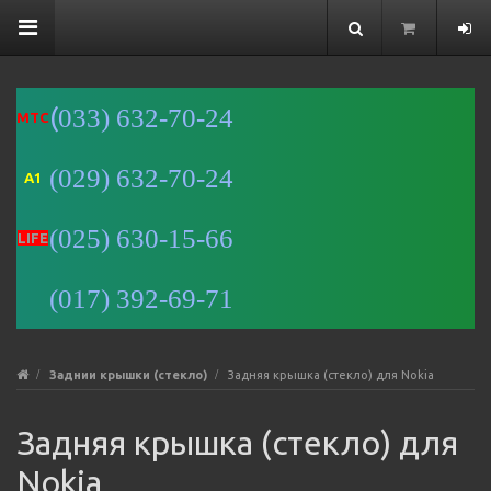
(
033) 632-70-24
MTC
(029) 632-70-24
A1
Минск
(025) 630-15-66
Улица
LIFE
Романовская
Слобода, 9 —
(017) 392-69-71
Яндекс Карты
Заднии крышки (стекло)
Задняя крышка (стекло) для Nokia
Задняя крышка (стекло) для
Nokia