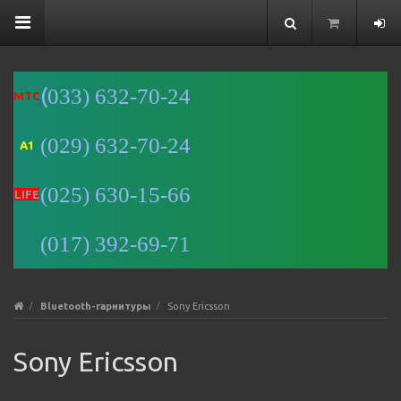
(
033) 632-70-24
MTC
(029) 632-70-24
A1
Минск
(025) 630-15-66
Улица
LIFE
Романовская
Слобода, 9 —
(017) 392-69-71
Яндекс Карты
Bluetooth-гарнитуры
Sony Ericsson
Sony Ericsson