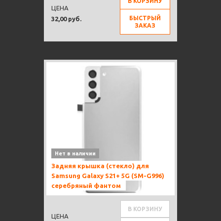
В КОРЗИНУ
ЦЕНА
БЫСТРЫЙ
32,00 руб.
ЗАКАЗ
Нет в наличии
Задняя крышка (стекло) для
Samsung Galaxy S21+ 5G (SM-G996)
серебряный фантом
В КОРЗИНУ
ЦЕНА