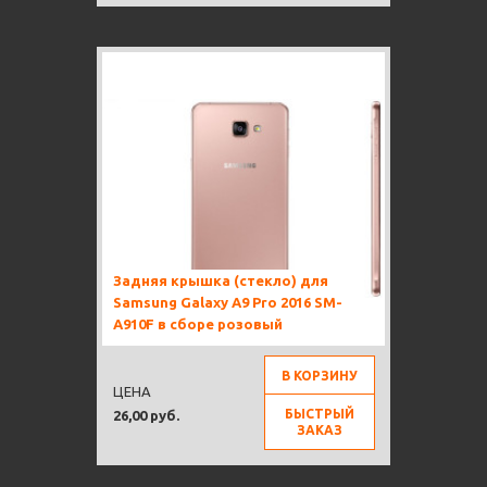
Задняя крышка (стекло) для
Samsung Galaxy A9 Pro 2016 SM-
A910F в сборе розовый
В КОРЗИНУ
ЦЕНА
БЫСТРЫЙ
26,00 руб.
ЗАКАЗ