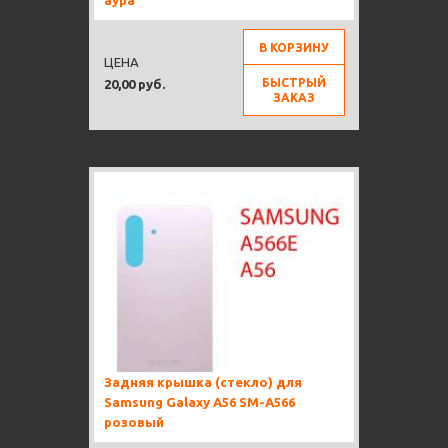
аура
В КОРЗИНУ
ЦЕНА
БЫСТРЫЙ
20,00 руб.
ЗАКАЗ
Задняя крышка (стекло) для
Samsung Galaxy A56 SM-A566
розовый