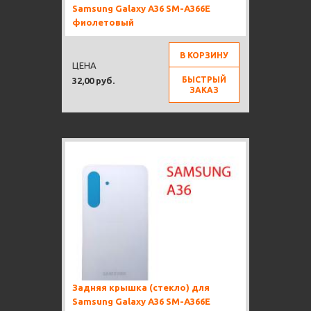
Samsung Galaxy A36 SM-A366E
фиолетовый
В КОРЗИНУ
ЦЕНА
БЫСТРЫЙ
32,00 руб.
ЗАКАЗ
Задняя крышка (стекло) для
Samsung Galaxy A36 SM-A366E