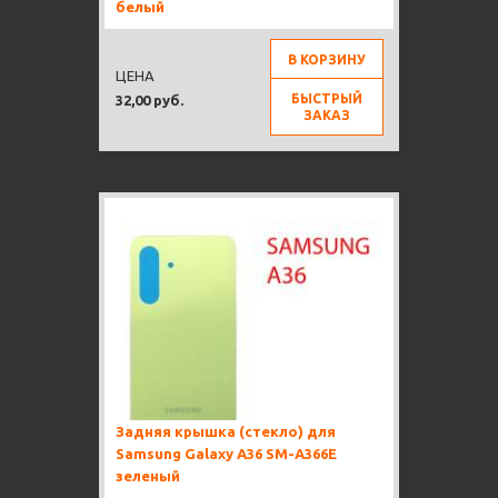
белый
В КОРЗИНУ
ЦЕНА
БЫСТРЫЙ
32,00 руб.
ЗАКАЗ
Задняя крышка (стекло) для
Samsung Galaxy A36 SM-A366E
зеленый