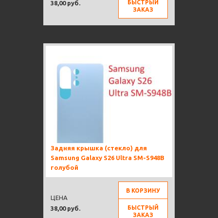
БЫСТРЫЙ
38,00 руб.
ЗАКАЗ
Задняя крышка (стекло) для
Samsung Galaxy S26 Ultra SM-S948B
голубой
В КОРЗИНУ
ЦЕНА
БЫСТРЫЙ
38,00 руб.
ЗАКАЗ