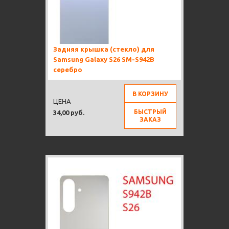
Задняя крышка (стекло) для
Samsung Galaxy S26 SM-S942B
серебро
В КОРЗИНУ
ЦЕНА
БЫСТРЫЙ
34,00 руб.
ЗАКАЗ