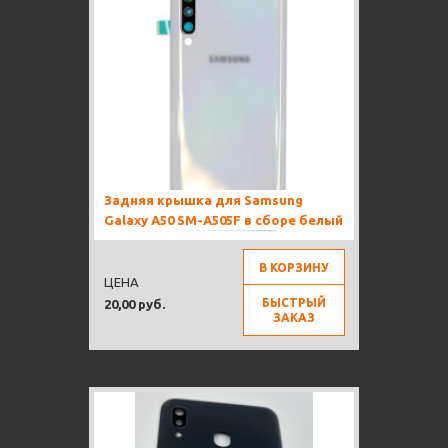
Задняя крышка для Samsung
Galaxy A50 SM-A505F в сборе белый
В КОРЗИНУ
ЦЕНА
БЫСТРЫЙ
20,00 руб.
ЗАКАЗ