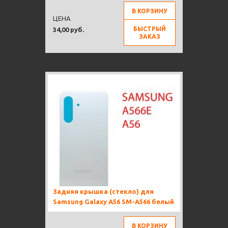
В КОРЗИНУ
ЦЕНА
БЫСТРЫЙ
34,00 руб.
ЗАКАЗ
Задняя крышка (стекло) для
Samsung Galaxy A56 SM-A566 белый
В КОРЗИНУ