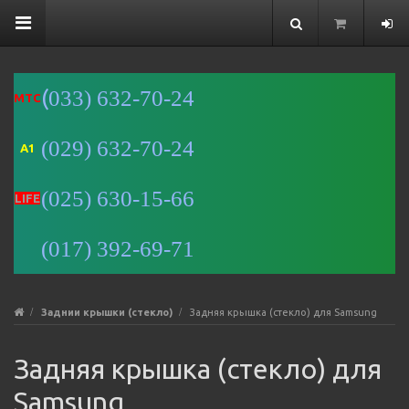
(
033) 632-70-24
MTC
(029) 632-70-24
A1
Минск
(025) 630-15-66
Улица
LIFE
Романовская
Слобода, 9 —
(017) 392-69-71
Яндекс Карты
Заднии крышки (стекло)
Задняя крышка (стекло) для Samsung
Задняя крышка (стекло) для
Samsung