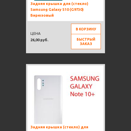
Задняя крышка для (стекло)
Samsung Galaxy S10 (G9730)
Бирюзовый
В КОРЗИНУ
ЦЕНА
БЫСТРЫЙ
26,00 руб.
ЗАКАЗ
Задняя крышка (стекло) для