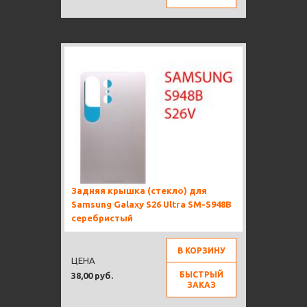
Задняя крышка (стекло) для
Samsung Galaxy S26 Ultra SM-S948B
серебристый
В КОРЗИНУ
ЦЕНА
БЫСТРЫЙ
38,00 руб.
ЗАКАЗ