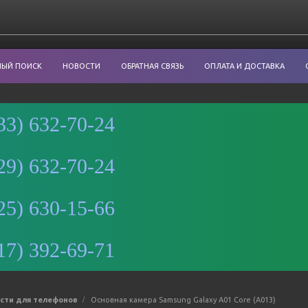
НЫЙ ПОИСК
НОВОСТИ
ОБРАТНАЯ СВЯЗЬ
ОПЛАТА И ДОСТАВКА
33) 632-70-24
29) 632-70-24
Минск
25) 630-15-66
Улица
Романовская
Слобода, 9 —
17) 392-69-71
Яндекс Карты
асти для телефонов
Основная камера Samsung Galaxy A01 Core (A013)