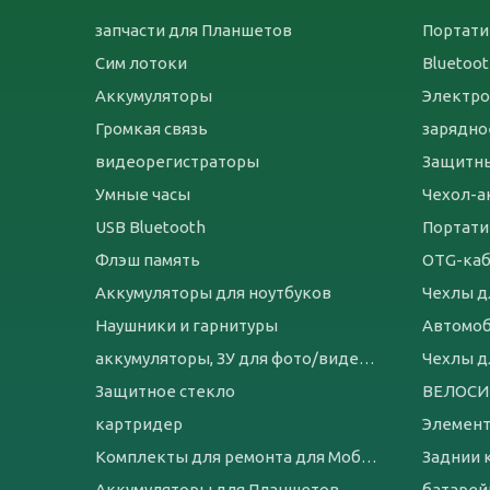
запчасти для Планшетов
Портати
Сим лотоки
Bluetoo
Аккумуляторы
Электро
Громкая связь
зарядно
видеорегистраторы
Защитны
Умные часы
USB Bluetooth
Портати
Флэш память
OTG-ка
Аккумуляторы для ноутбуков
Чехлы д
Наушники и гарнитуры
Автомо
аккумуляторы, ЗУ для фото/видеотехники
Чехлы д
Защитное стекло
картридер
Элемент
Комплекты для ремонта для Мобильных телефонов
Заднии 
Аккумуляторы для Планшетов