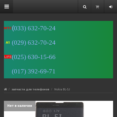
(
033) 632-70-24
MTC
(029) 632-70-24
A1
Минск
(025) 630-15-66
Улица
LIFE
Романовская
Слобода, 9 —
(017) 392-69-71
Яндекс Карты
запчасти для телефонов
Nokia BL-5J
Нет в наличии