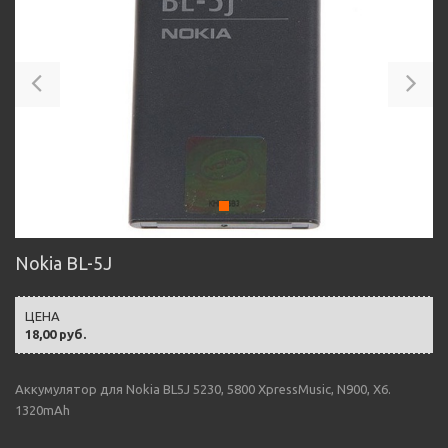
Previous
Ne
Nokia BL-5J
ЦЕНА
18,00 руб.
Аккумулятор для Nokia BL5J 5230, 5800 XpressMusic, N900, X6.
1320mAh