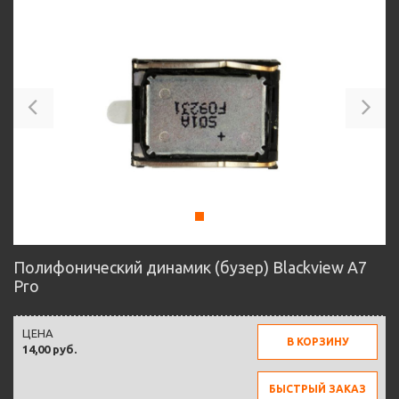
Previous
Ne
Полифонический динамик (бузер) Blackview A7
Pro
ЦЕНА
В КОРЗИНУ
14,00 руб.
БЫСТРЫЙ ЗАКАЗ