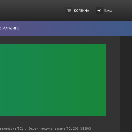
Вход
КОРЗИНА
О МАГАЗИНЕ
 телефона TCL
Экран (модуль) в раме TCL 20B (6159K)