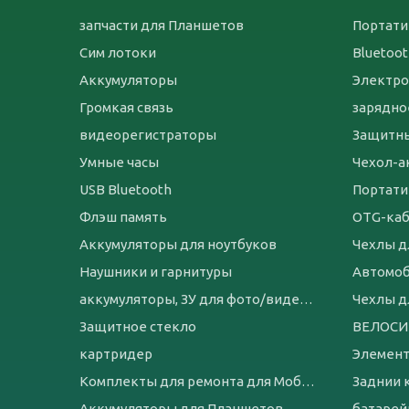
запчасти для Планшетов
Портати
Сим лотоки
Bluetoo
Аккумуляторы
Электро
Громкая связь
зарядно
видеорегистраторы
Защитны
Умные часы
USB Bluetooth
Портати
Флэш память
OTG-ка
Аккумуляторы для ноутбуков
Чехлы д
Наушники и гарнитуры
Автомо
аккумуляторы, ЗУ для фото/видеотехники
Чехлы д
Защитное стекло
картридер
Элемент
Комплекты для ремонта для Мобильных телефонов
Заднии 
Аккумуляторы для Планшетов