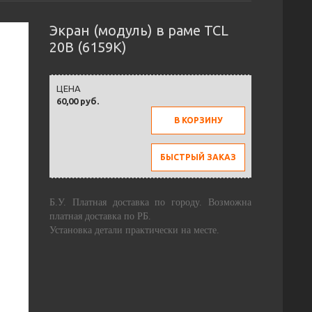
Экран (модуль) в раме TCL
20B (6159K)
ЦЕНА
60,00 руб.
В КОРЗИНУ
БЫСТРЫЙ ЗАКАЗ
Б.У. Платная доставка по городу. Возможна
платная доставка по РБ.
Установка детали практически на месте.